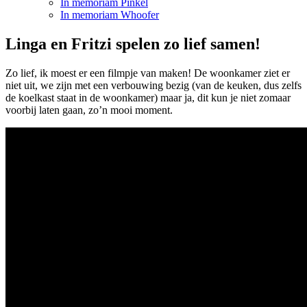
In memoriam Pinkel
In memoriam Whoofer
Linga en Fritzi spelen zo lief samen!
Zo lief, ik moest er een filmpje van maken! De woonkamer ziet er
niet uit, we zijn met een verbouwing bezig (van de keuken, dus zelfs
de koelkast staat in de woonkamer) maar ja, dit kun je niet zomaar
voorbij laten gaan, zo’n mooi moment.