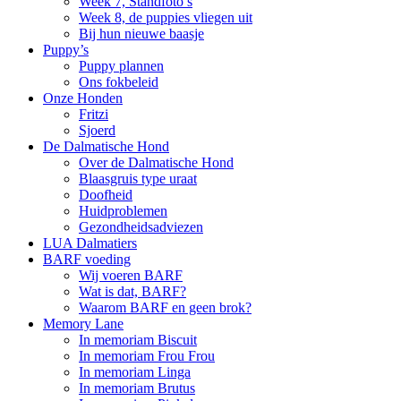
Week 7, Standfoto’s
Week 8, de puppies vliegen uit
Bij hun nieuwe baasje
Puppy’s
Puppy plannen
Ons fokbeleid
Onze Honden
Fritzi
Sjoerd
De Dalmatische Hond
Over de Dalmatische Hond
Blaasgruis type uraat
Doofheid
Huidproblemen
Gezondheidsadviezen
LUA Dalmatiers
BARF voeding
Wij voeren BARF
Wat is dat, BARF?
Waarom BARF en geen brok?
Memory Lane
In memoriam Biscuit
In memoriam Frou Frou
In memoriam Linga
In memoriam Brutus