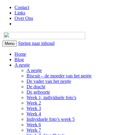
Contact
Links
Over Ons
Spring naar inhoud
Menu
Home
Blog
A nestje
A nestje
Biscuit – de moeder van het nestje
De vader van het nestje
De dracht
De geboorte
Week 1, individuele foto’s
Week 2
Week 3
Week 4
Individuele foto’s week 5
Week 6
Week 7